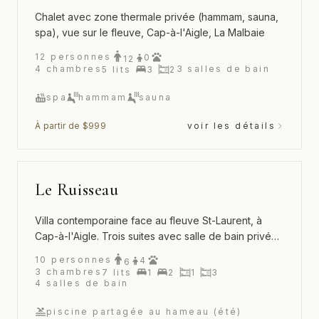
Chalet avec zone thermale privée (hammam, sauna,
spa), vue sur le fleuve, Cap-à-l'Aigle, La Malbaie
12
personnes
0
12
4
chambres
3
salles de bain
5
lits
3
2
spa
hammam
sauna
À partir de $999
voir les détails
Le Ruisseau
Villa contemporaine face au fleuve St-Laurent, à
Cap-à-l'Aigle. Trois suites avec salle de bain privée
et accès à la piscine et au tennis du Hameau.
10
personnes
4
6
3
chambres
7
lits
1
2
1
3
4
salles de bain
piscine partagée au hameau (été)