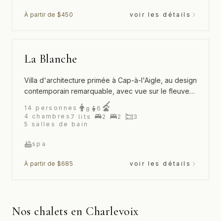
À partir de $450
voir les détails
La Blanche
Villa d'architecture primée à Cap-à-l'Aigle, au design
contemporain remarquable, avec vue sur le fleuve
St-Laurent et spa extérieur
14
personnes
6
8
4
chambres
7
lits
2
2
3
5
salles de bain
spa
À partir de $685
voir les détails
Nos chalets en Charlevoix