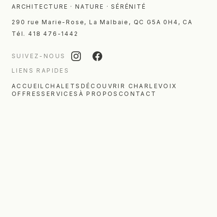
ARCHITECTURE · NATURE · SÉRÉNITÉ
290 rue Marie-Rose
,
La Malbaie
,
QC
G5A 0H4
,
CA
Tél.
418 476-1442
SUIVEZ-NOUS
LIENS RAPIDES
ACCUEIL
CHALETS
DÉCOUVRIR CHARLEVOIX
OFFRES
SERVICES
À PROPOS
CONTACT
DESTINATIONS
Chalets en Charlevoix
Chalets à La Malbaie
Chalets à Cap-à-l'Aigle