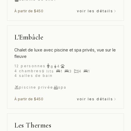
À partir de $450
voir les détails
L'Embâcle
Chalet de luxe avec piscine et spa privés, vue sur le
fleuve
12
personnes
4
8
4
chambres
9
lits
1
3
4
1
4
salles de bain
piscine privée
spa
À partir de $450
voir les détails
Les Thermes