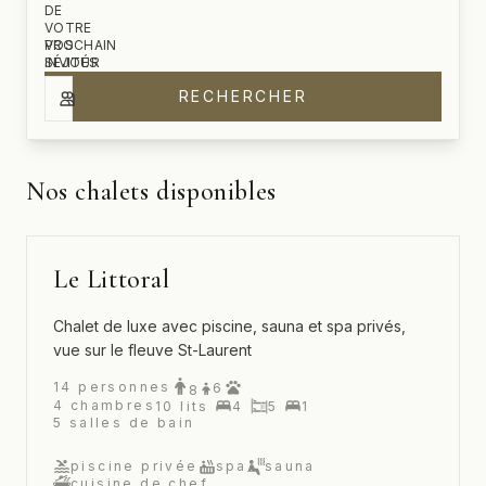
DE
VOTRE
PROCHAIN
VOS
SÉJOUR
INVITÉS
RECHERCHER
ven. 7 août 2026 – dim. 9 août 2026
2 adultes
Nos chalets disponibles
Le Littoral
Chalet de luxe avec piscine, sauna et spa privés,
vue sur le fleuve St-Laurent
14
personnes
6
8
4
chambres
10
lits
4
5
1
5
salles de bain
piscine privée
spa
sauna
cuisine de chef