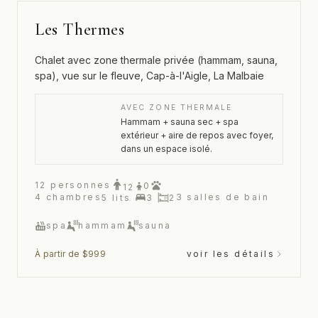
Les Thermes
Chalet avec zone thermale privée (hammam, sauna,
spa), vue sur le fleuve, Cap-à-l'Aigle, La Malbaie
AVEC ZONE THERMALE
Hammam + sauna sec + spa
extérieur + aire de repos avec foyer,
dans un espace isolé.
12
personnes
0
12
4
chambres
3
salles de bain
5
lits
3
2
spa
hammam
sauna
À partir de $999
voir les détails