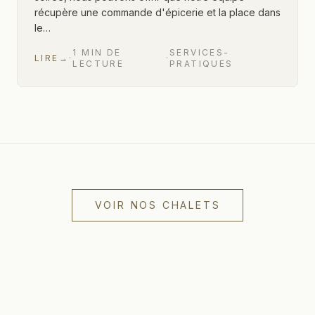
récupère une commande d'épicerie et la place dans
le…
1
MIN
DE
SERVICES-
LIRE
→
·
·
LECTURE
PRATIQUES
7 sur 7 articles affichés
VOIR NOS CHALETS