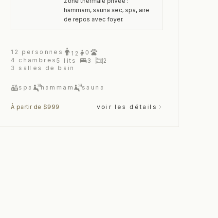
Zone thermale privée :
hammam, sauna sec, spa, aire
de repos avec foyer.
12
personnes
0
12
4
chambres
5
lits
3
2
3
salles de bain
spa
hammam
sauna
À partir de $999
voir les détails