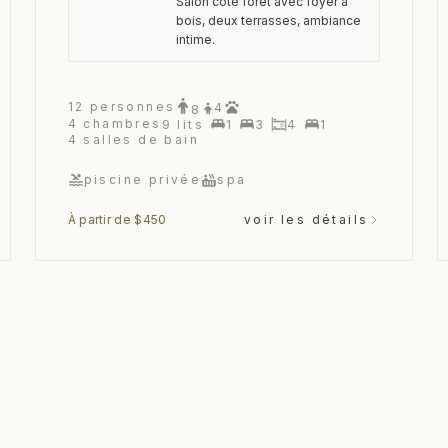
Salon côté forêt avec foyer à
bois, deux terrasses, ambiance
intime.
12
personnes
4
8
4
chambres
9
lits
1
3
4
1
4
salles de bain
piscine privée
spa
À partir de $450
voir les détails