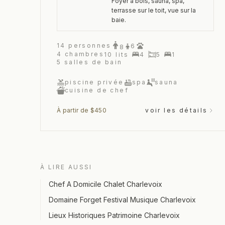
Foyer à bois, sauna, spa,
terrasse sur le toit, vue sur la
baie.
14
personnes
6
8
4
chambres
10
lits
4
5
1
5
salles de bain
piscine privée
spa
sauna
cuisine de chef
À partir de $450
voir les détails
À LIRE AUSSI
Chef A Domicile Chalet Charlevoix
Domaine Forget Festival Musique Charlevoix
Lieux Historiques Patrimoine Charlevoix