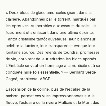
Ski de fond
Pêche
Golf
Randonnée pédestre
« Deux blocs de glace amoncelés gisent dans la
clairière. Abandonnés par le torrent, marqués par
Kayak
Vélo de montagne
les épreuves, vulnérables aux assauts du soleil, ils
Vélo de route
Course à pieds
fusionnent et s’enlacent dans une ultime étreinte.
Tantôt cristalline tantôt duveteuse, leur blancheur
Voile
Patin à glace
célèbre la lumière, leur transparence évoque leur
Baignade
Tennis
lointaine source. Des relents de toundra, promesses
de vie, couvrent de leur édredon les blocs apaisés.
Planche à neige
Sentier de motoneige
L’Embâcle se veut un hommage à la nordicité et à sa
Raquette
conquête mille fois essentielle. » — Bernard Serge
Gagné, architecte, ABCP
L’ascension de la colline, puis de l’escalier de la
maison, permet ces vues impressionnantes sur le
fleuve, l’estuaire de la rivière Malbaie et le Mont des