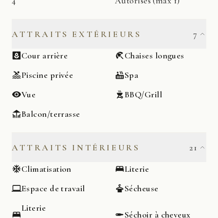
4
Autorisés (max 1)
ATTRAITS EXTÉRIEURS
7
Cour arrière
Chaises longues
Piscine privée
Spa
Vue
BBQ/Grill
Balcon/terrasse
ATTRAITS INTÉRIEURS
21
Climatisation
Literie
Espace de travail
Sécheuse
Literie
Séchoir à cheveux