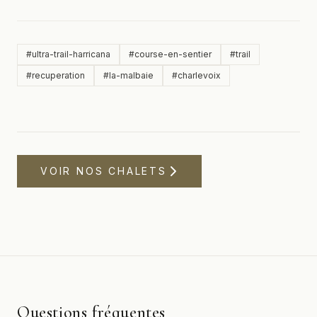
#
ultra-trail-harricana
#
course-en-sentier
#
trail
#
recuperation
#
la-malbaie
#
charlevoix
VOIR NOS CHALETS
Questions fréquentes