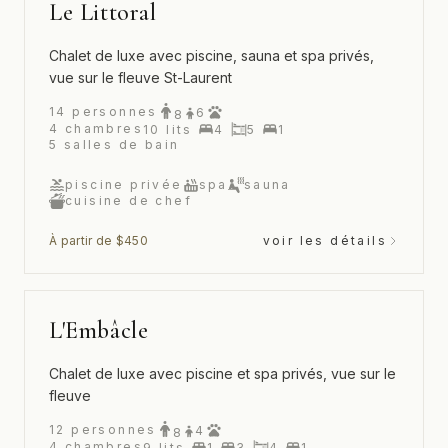
Le Littoral
Chalet de luxe avec piscine, sauna et spa privés,
vue sur le fleuve St-Laurent
14
personnes
6
8
4
chambres
10
lits
4
5
1
5
salles de bain
piscine privée
spa
sauna
cuisine de chef
À partir de $450
voir les détails
L'Embâcle
Chalet de luxe avec piscine et spa privés, vue sur le
fleuve
12
personnes
4
8
4
chambres
9
lits
1
3
4
1