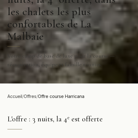
les chalets les plus
confortables de La
Malbaie
Votre camp de base de luxe pour la course —
récupération, équipe et famille réunies.
Accueil
/
Offres
/
Offre course Harricana
L'offre : 3 nuits, la 4ᵉ est offerte