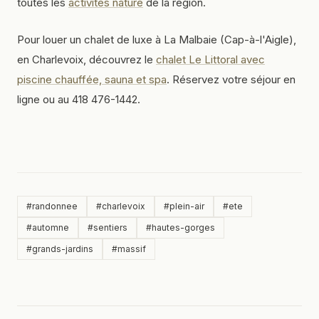
toutes les
activités nature
de la région.
Pour louer un chalet de luxe à La Malbaie (Cap-à-l'Aigle),
en Charlevoix, découvrez le
chalet Le Littoral avec
piscine chauffée, sauna et spa
. Réservez votre séjour en
ligne ou au 418 476-1442.
#
randonnee
#
charlevoix
#
plein-air
#
ete
#
automne
#
sentiers
#
hautes-gorges
#
grands-jardins
#
massif