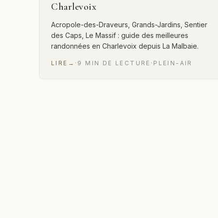
Charlevoix
Acropole-des-Draveurs, Grands-Jardins, Sentier
des Caps, Le Massif : guide des meilleures
randonnées en Charlevoix depuis La Malbaie.
LIRE
→
·
9
MIN
DE LECTURE
·
PLEIN-AIR
2 sur 2 articles affichés