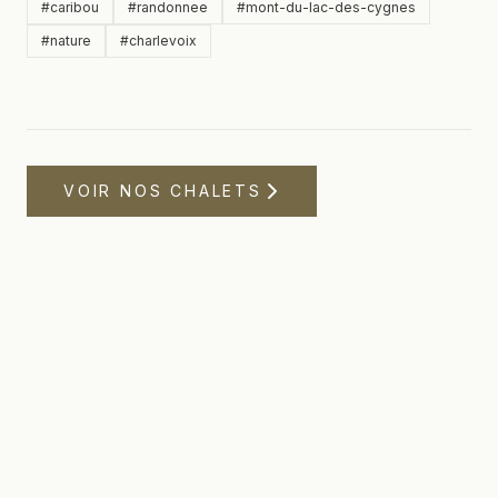
#
caribou
#
randonnee
#
mont-du-lac-des-cygnes
#
nature
#
charlevoix
VOIR NOS CHALETS