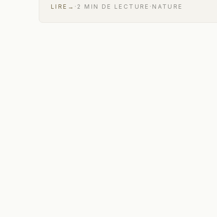
LIRE
→
·
2
MIN
DE LECTURE
·
NATURE
12 sur 13 articles affichés