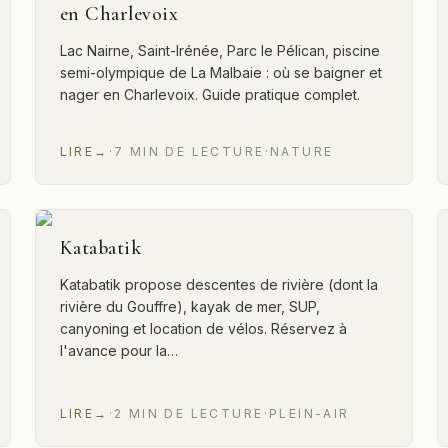
en Charlevoix
Lac Nairne, Saint-Irénée, Parc le Pélican, piscine
semi-olympique de La Malbaie : où se baigner et
nager en Charlevoix. Guide pratique complet.
LIRE
→
·
7
MIN
DE LECTURE
·
NATURE
Katabatik
Katabatik propose descentes de rivière (dont la
rivière du Gouffre), kayak de mer, SUP,
canyoning et location de vélos. Réservez à
l'avance pour la…
LIRE
→
·
2
MIN
DE LECTURE
·
PLEIN-AIR