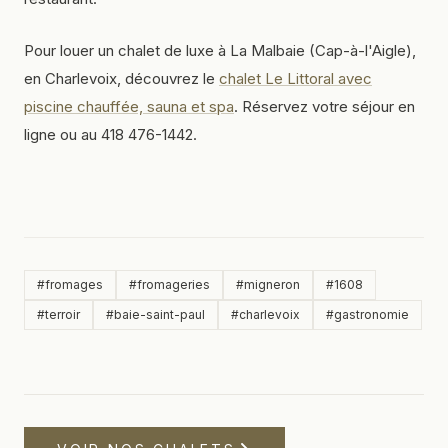
Pour louer un chalet de luxe à La Malbaie (Cap-à-l'Aigle),
en Charlevoix, découvrez le
chalet Le Littoral avec
piscine chauffée, sauna et spa
. Réservez votre séjour en
ligne ou au 418 476-1442.
#
fromages
#
fromageries
#
migneron
#
1608
#
terroir
#
baie-saint-paul
#
charlevoix
#
gastronomie