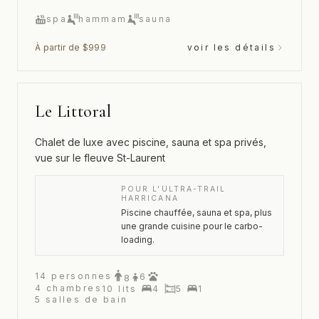
spa
hammam
sauna
À partir de $999
voir les détails
Le Littoral
Chalet de luxe avec piscine, sauna et spa privés,
vue sur le fleuve St-Laurent
POUR L'ULTRA-TRAIL
HARRICANA
Piscine chauffée, sauna et spa, plus
une grande cuisine pour le carbo-
loading.
14
personnes
6
8
4
chambres
10
lits
4
5
1
5
salles de bain