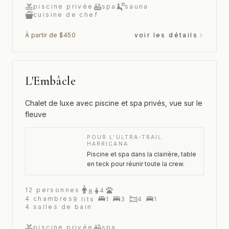
piscine privée
spa
sauna
cuisine de chef
À partir de $450
voir les détails
L'Embâcle
Chalet de luxe avec piscine et spa privés, vue sur le
fleuve
POUR L'ULTRA-TRAIL
HARRICANA
Piscine et spa dans la clairière, table
en teck pour réunir toute la crew.
12
personnes
4
8
4
chambres
9
lits
1
3
4
1
4
salles de bain
piscine privée
spa