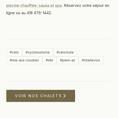
piscine chauffée, sauna et spa
. Réservez votre séjour en
ligne ou au 418 476-1442.
#
velo
#
cyclotourisme
#
veloroute
#
isle-aux-coudres
#
ete
#
plein-air
#
charlevoix
VOIR NOS CHALETS