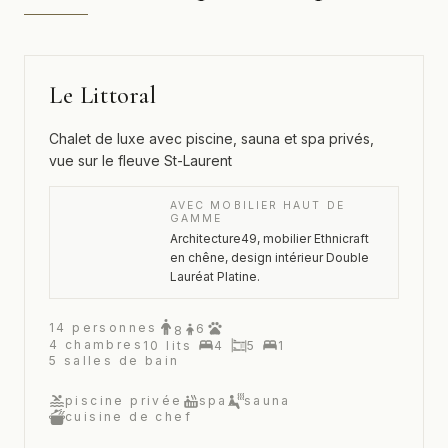
Le Littoral
Chalet de luxe avec piscine, sauna et spa privés,
vue sur le fleuve St-Laurent
AVEC MOBILIER HAUT DE
GAMME
Architecture49, mobilier Ethnicraft
en chêne, design intérieur Double
Lauréat Platine.
14
personnes
6
8
4
chambres
10
lits
4
5
1
5
salles de bain
piscine privée
spa
sauna
cuisine de chef