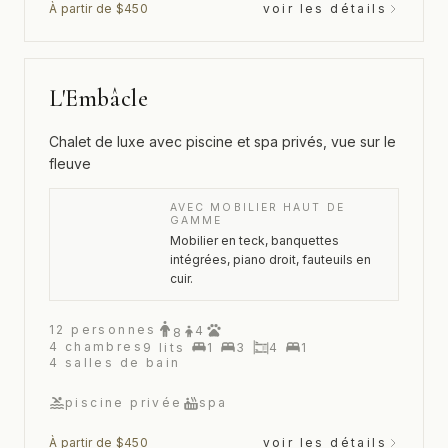
À partir de $450
voir les détails
L'Embâcle
Chalet de luxe avec piscine et spa privés, vue sur le
fleuve
AVEC MOBILIER HAUT DE
GAMME
Mobilier en teck, banquettes
intégrées, piano droit, fauteuils en
cuir.
12
personnes
4
8
4
chambres
9
lits
1
3
4
1
4
salles de bain
piscine privée
spa
À partir de $450
voir les détails