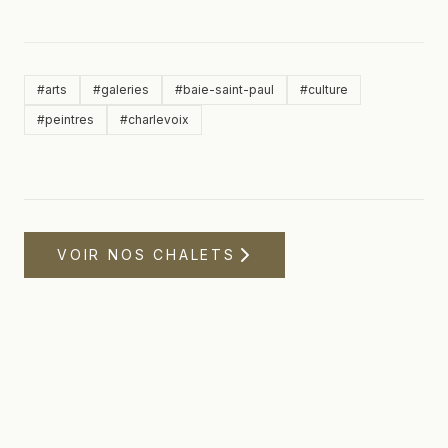
#
arts
#
galeries
#
baie-saint-paul
#
culture
#
peintres
#
charlevoix
VOIR NOS CHALETS