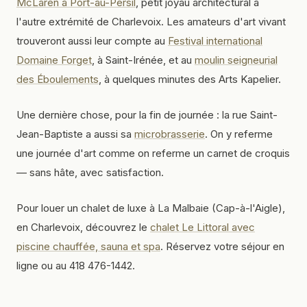
McLaren à Port-au-Persil
, petit joyau architectural à
l'autre extrémité de Charlevoix. Les amateurs d'art vivant
trouveront aussi leur compte au
Festival international
Domaine Forget
, à Saint-Irénée, et au
moulin seigneurial
des Éboulements
, à quelques minutes des Arts Kapelier.
Une dernière chose, pour la fin de journée : la rue Saint-
Jean-Baptiste a aussi sa
microbrasserie
. On y referme
une journée d'art comme on referme un carnet de croquis
— sans hâte, avec satisfaction.
Pour louer un chalet de luxe à La Malbaie (Cap-à-l'Aigle),
en Charlevoix, découvrez le
chalet Le Littoral avec
piscine chauffée, sauna et spa
. Réservez votre séjour en
ligne ou au 418 476-1442.