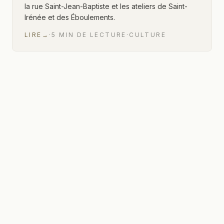
la rue Saint-Jean-Baptiste et les ateliers de Saint-
Irénée et des Éboulements.
LIRE
→
·
5
MIN
DE LECTURE
·
CULTURE
1 sur 1 articles affichés