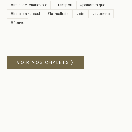
#
train-de-charlevoix
#
transport
#
panoramique
#
baie-saint-paul
#
la-malbaie
#
ete
#
automne
#
fleuve
VOIR NOS CHALETS