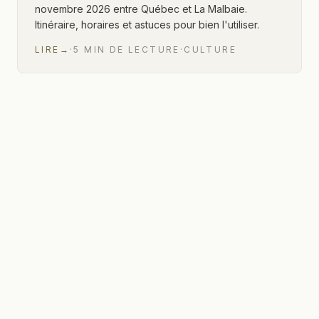
novembre 2026 entre Québec et La Malbaie.
Itinéraire, horaires et astuces pour bien l'utiliser.
LIRE
→
·
5
MIN
DE LECTURE
·
CULTURE
1 sur 1 articles affichés