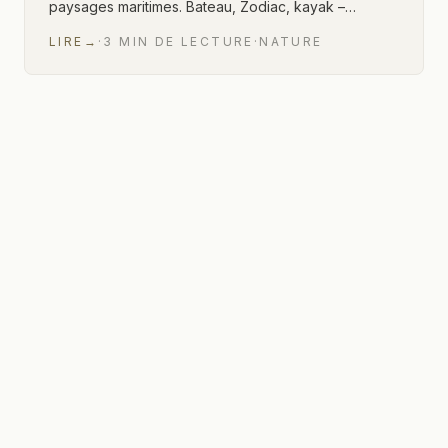
paysages maritimes. Bateau, Zodiac, kayak –…
LIRE
→
·
3
MIN
DE LECTURE
·
NATURE
1 sur 1 articles affichés