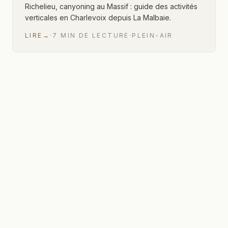
Richelieu, canyoning au Massif : guide des activités
verticales en Charlevoix depuis La Malbaie.
LIRE
→
·
7
MIN
DE LECTURE
·
PLEIN-AIR
1 sur 1 articles affichés