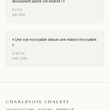
absolument adoré cet endroit !
»
ROSS
juill. 2025
«
Une vue incroyable depuis une maison incroyable.
»
SIMON
sept. 2025
CHARLEVOIX CHALETS
ARCHITECTURE · NATURE · SÉRÉNITÉ