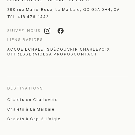
290 rue Marie-Rose
,
La Malbaie
,
QC
G5A 0H4
,
CA
Tél.
418 476-1442
SUIVEZ-NOUS
LIENS RAPIDES
ACCUEIL
CHALETS
DÉCOUVRIR CHARLEVOIX
OFFRES
SERVICES
À PROPOS
CONTACT
DESTINATIONS
Chalets en Charlevoix
Chalets à La Malbaie
Chalets à Cap-à-l'Aigle