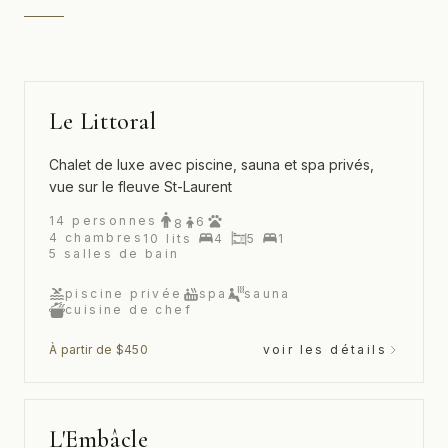
Le Littoral
Chalet de luxe avec piscine, sauna et spa privés,
vue sur le fleuve St-Laurent
14
personnes
6
8
4
chambres
10
lits
4
5
1
5
salles de bain
piscine privée
spa
sauna
cuisine de chef
À partir de $450
voir les détails
L'Embâcle