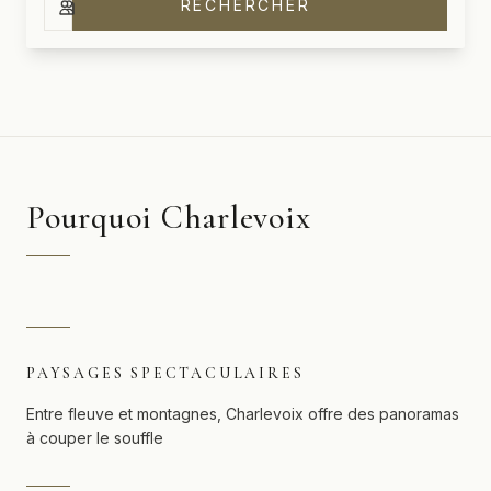
RECHERCHER
ven. 14 août 2026 – dim. 16 août 2026
2 adultes
Pourquoi Charlevoix
PAYSAGES SPECTACULAIRES
Entre fleuve et montagnes, Charlevoix offre des panoramas
à couper le souffle