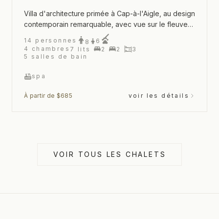
Villa d'architecture primée à Cap-à-l'Aigle, au design
contemporain remarquable, avec vue sur le fleuve
St-Laurent et spa extérieur
14
personnes
6
8
4
chambres
7
lits
2
2
3
5
salles de bain
spa
À partir de $685
voir les détails
VOIR TOUS LES CHALETS