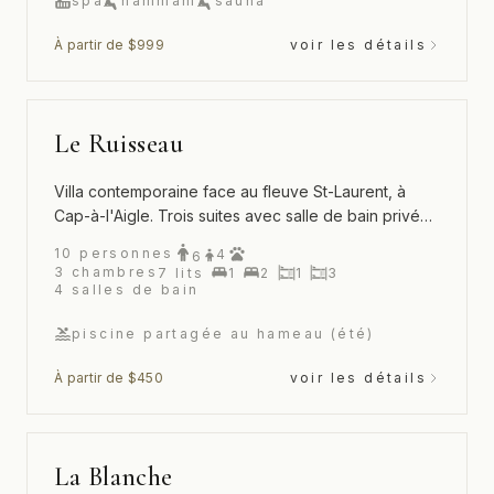
spa
hammam
sauna
À partir de $999
voir les détails
Le Ruisseau
Villa contemporaine face au fleuve St-Laurent, à
Cap-à-l'Aigle. Trois suites avec salle de bain privée
et accès à la piscine et au tennis du Hameau.
10
personnes
4
6
3
chambres
7
lits
1
2
1
3
4
salles de bain
piscine partagée au hameau (été)
À partir de $450
voir les détails
La Blanche