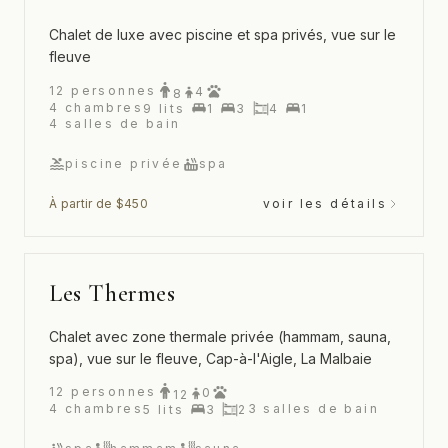
Chalet de luxe avec piscine et spa privés, vue sur le
fleuve
12
personnes
4
8
4
chambres
9
lits
1
3
4
1
4
salles de bain
piscine privée
spa
À partir de $450
voir les détails
Les Thermes
Chalet avec zone thermale privée (hammam, sauna,
spa), vue sur le fleuve, Cap-à-l'Aigle, La Malbaie
12
personnes
0
12
4
chambres
3
salles de bain
5
lits
3
2